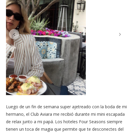
de relax junto a mi papá. Los hoteles Four Seasons siempre
tienen un toca de magia que permite que te desconectes del
mundo y tengas una experiencia diferente con la mejor
atención que se puede ofrecer.
Esta vez opté por tratamientos de spa para drenar el estrés de
los días anteriores – como hermana del novio estuve
ayudando con los últimos preparativos de la boda – y junto a
mi papá en Aviara disfruté largas conversaciones y
desgustaciones de la mejor comida que el restaurant tiene
para ofrecer. Sin duda, la atmósfera de éste club con sus villas
era justo lo que necesitaba, y no se crean ya estoy planeando
volver.
***
After a super busy weekend at my brother’s wedding, Club
Aviara welcomed me during my mini relaxing break with my
dad. Four Seasons hotels always have a touch of magic that