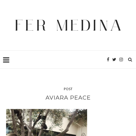
POST
AVIARA PEACE
Luego de un fin de semana super ajetreado con la boda de mi
hermano, el Club Aviara me recibió durante mi mini escapada