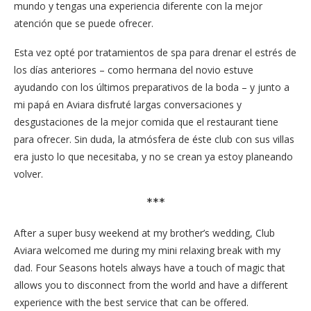
allows you to disconnect from the world and have a different
experience with the best service that can be offered.
During my stay, I opted for spa treatments to drain the stress
of the previous days – as the groom’s sister I was helping with
the wedding’s final preparations – I was joined by my father in
Aviara where we had long conversations and tasted the best
food the restaurant had to offer.
Without a doubt, the atmosphere of this club, with its villas
and open country was just what I needed, and do not believe,
I’m already planning to return.
CLUB AVIARA
FOUR SEASONS
WELLNESS
0