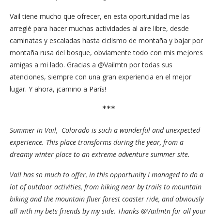
El verano en Vail, Colorado es una experiencia maravillosa e
inesperada. Este lugar se transforma durante el año, de un
lugar invernal de ensueño a un sitio de aventura extrema
durante la temporada veraniega.
Vail tiene mucho que ofrecer, en esta oportunidad me las
arreglé para hacer muchas actividades al aire libre, desde
caminatas y escaladas hasta ciclismo de montaña y bajar por
montaña rusa del bosque, obviamente todo con mis mejores
amigas a mi lado. Gracias a @Vailmtn por todas sus
atenciones, siempre con una gran experiencia en el mejor
lugar. Y ahora, ¡camino a París!
***
Summer in Vail, Colorado is such a wonderful and unexpected
experience. This place transforms during the year, from a
dreamy winter place to an extreme adventure summer site.