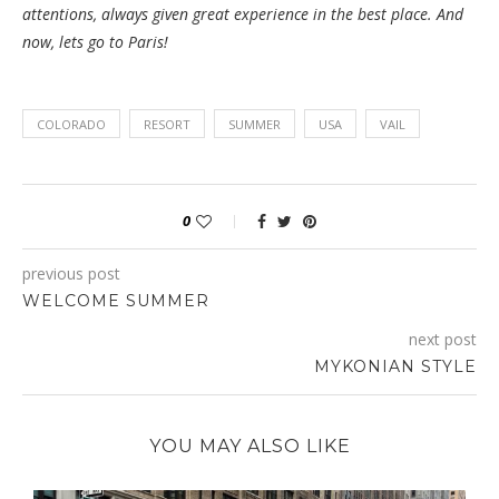
Vail has so much to offer, in this opportunity I managed to do a
lot of outdoor activities, from hiking near by trails to mountain
biking and the mountain fluer forest coaster ride, and obviously
all with my bets friends by my side. Thanks @Vailmtn for all your
attentions, always given great experience in the best place. And
now, lets go to Paris!
COLORADO
RESORT
SUMMER
USA
VAIL
0
previous post
WELCOME SUMMER
next post
MYKONIAN STYLE