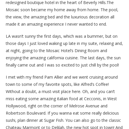
redesigned boutique hotel in the heart of Beverly Hills.The
Mosaic soon became my home away from home. The pool,
the view, the amazing bed and the luxurious decoration all
made it an amazing experience I never wanted to end.
LA wasn’t sunny the first days, which was a bummer, but on
those days I just loved waking up late in my suite, relaxing and,
at night, going to the Mosaic Hotel’s Dining Room and
enjoying the amazing california cuisine. The last days, the sun
finally came out and I was so excited to just chill by the pool!
I met with my friend Pam Allier and we went cruising around
town to some of my favorite spots, like Alfred’s Coffee!
Without a doubt, a must-visit place here. Oh, and you can’t
miss eating some amazing italian food at Cecconis, in West
Hollywood, right on the corner of Melrose Avenue and
Robertson Boulevard. If you wanna eat some really delicious
sushi, plan dinner at Sugar Fish. You can also go to the classic
Chateau Marmont or to Delilah, the new hot spot in town! And