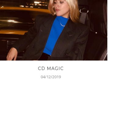
CD MAGIC
LO
04/12/2019