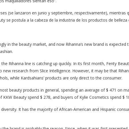
los maquilladores sientan eso”.
s (se lanzaron en junio y septiembre, respectivamente), mientras q
 se postula a la cabeza de la industria de los productos de belleza 
rongly in the beauty market, and now Rihanna’s new brand is expected t
ashian.
, the Rihanna line is catching up quickly. In its first month, Fenty Bea
new research from Slice Intelligence. However, it may be that Rihanna
ols, while Kardsahians’ products are only direct to the consumer.
ost beauty products in general, spending an average of $ 471 on m
 of KKW Beauty spend $ 278, and buyers of Kylie Cosmetics spend $ 1
 diversity. It has the majority of African-American and Hispanic con
the brand is probably the reason. Since, when it was first presented,