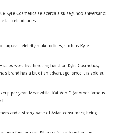
ue Kylie Cosmetics se acerca a su segundo aniversario;
de las celebridades.
o surpass celebrity makeup lines, such as Kylie
uty sales were five times higher than Kylie Cosmetics,
’s brand has a bit of an advantage, since it is sold at
akeup per year. Meanwhile, Kat Von D (another famous
81.
sumers and a strong base of Asian consumers; being
 beauty fans praised Rihanna for making her line