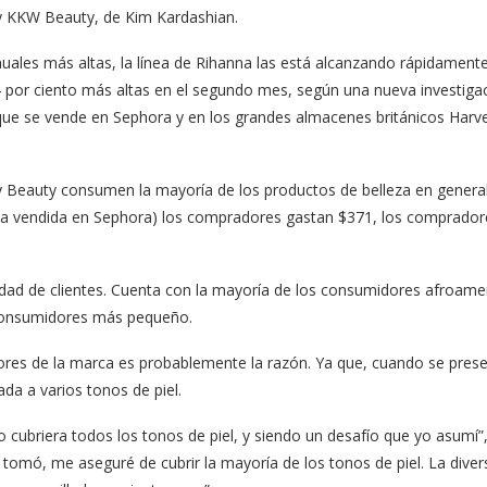
 y KKW Beauty, de Kim Kardashian.
nuales más altas, la línea de Rihanna las está alcanzando rápidament
4 por ciento más altas en el segundo mes, según una nueva investigac
ue se vende en Sephora y en los grandes almacenes británicos Harve
y Beauty consumen la mayoría de los productos de belleza en genera
osa vendida en Sephora) los compradores gastan $371, los comprado
dad de clientes. Cuenta con la mayoría de los consumidores afroame
e consumidores más pequeño.
es de la marca es probablemente la razón. Ya que, cuando se present
ada a varios tonos de piel.
cubriera todos los tonos de piel, y siendo un desafío que yo asumí”,
omó, me aseguré de cubrir la mayoría de los tonos de piel. La divers