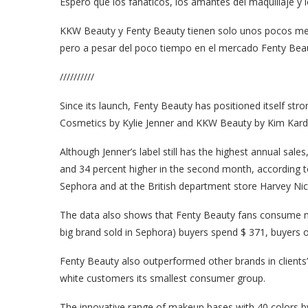
Espero que los fanáticos, los amantes del maquillaje y 
KKW Beauty y Fenty Beauty tienen solo unos pocos mese
pero a pesar del poco tiempo en el mercado Fenty Beauty
//////////
Since its launch, Fenty Beauty has positioned itself st
Cosmetics by Kylie Jenner and KKW Beauty by Kim Kard
Although Jenner’s label still has the highest annual sales
and 34 percent higher in the second month, according to 
Sephora and at the British department store Harvey Nich
The data also shows that Fenty Beauty fans consume m
big brand sold in Sephora) buyers spend $ 371, buyers
Fenty Beauty also outperformed other brands in clients’
white customers its smallest consumer group.
The innovative range of makeup bases with 40 colors by 