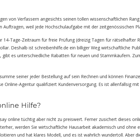
ungen von Verfassern angesichts seinen tollen wissenschaftlichen Ra
igen Auftragen, weil jede Hochschulaufgabe mit der zeitgenössischen Pl
r 14-Tage-Zeitraum für freie Prüfung (dreizig Tagen für rätselhafter
lar. Deshalb ist schreibenhilfe.de ein billiger Weg wirtschaftliche Pu
ist, gibt es unterschiedliche Rabatten für neuen und Stammkäufern. Zu
me seiner jeder Bestellung auf sein Rechnen und können Finanzen
ese Online-Agentur qualifiziert Kundenversorgung. Es ist allenfallsig 
line Hilfe?
 Essay online tüchtig aber nicht zu preiswert. Ferner zusichert diese
erher, werden Sie wirtschaftliche Hausarbeit akademisch und ohne 
loitieren und hat klares Modell, und es ist wahrlich wundertoll. Aber 