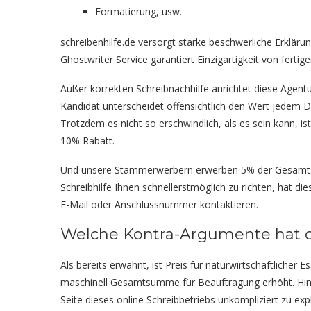
Formatierung, usw.
schreibenhilfe.de versorgt starke beschwerliche Erklär
Ghostwriter Service garantiert Einzigartigkeit von fert
Außer korrekten Schreibnachhilfe anrichtet diese Agentu
Kandidat unterscheidet offensichtlich den Wert jedem Dol
Trotzdem es nicht so erschwindlich, als es sein kann, 
10% Rabatt.
Und unsere Stammerwerbern erwerben 5% der Gesamtsum
Schreibhilfe Ihnen schnellerstmöglich zu richten, hat di
E-Mail oder Anschlussnummer kontaktieren.
Welche Kontra-Argumente hat on
Als bereits erwähnt, ist Preis für naturwirtschaftlicher
maschinell Gesamtsumme für Beauftragung erhöht. Hint
Seite dieses online Schreibbetriebs unkompliziert zu exp