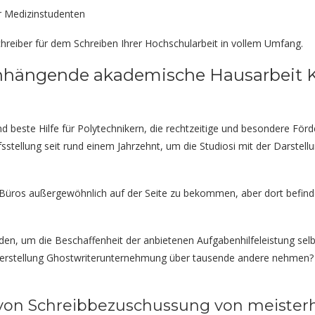
ür Medizinstudenten
Schreiber für dem Schreiben Ihrer Hochschularbeit in vollem Umfang.
nhängende akademische Hausarbeit Ko
sind beste Hilfe für Polytechnikern, die rechtzeitige und besondere F
fsstellung seit rund einem Jahrzehnt, um die Studiosi mit der Darstel
es Büros außergewöhnlich auf der Seite zu bekommen, aber dort befin
inden, um die Beschaffenheit der anbietenen Aufgabenhilfeleistung sel
 Herstellung Ghostwriterunternehmung über tausende andere nehmen? 
 von Schreibbezuschussung von meiste