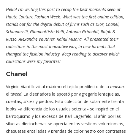
Hello! I’m writing this post to recap the best moments seen at
Haute Couture Fashion Week. What was the first online edition,
stands out for the digital debut of firms such as Dior, Chanel,
Schiaparelli, Giambattista Valli, Antonio Grimaldi, Ralph &
Russo, Alexandre Vauthier, Rahul Mishra. All presented their
collections in the most innovative way, in new formats that
changed the fashion industry. Keep reading to discover which
collections were my favorites!
Chanel
Virginie Viard llevó al máximo el tejido predilecto de la
maison
:
el
tweed
. La diseñadora le apostó por agregarle lentejuelas,
cuentas,
strass
y piedras. Esta colección de solamente treinta
looks –a diferencia de los usuales setenta– se inspiró en el
barroquismo y los excesos de Karl Lagerfeld. El afán por las
siluetas dieciochenas se aprecia en los vestidos voluminosos,
chaquetas entalladas y prendas de color negro con contrastes