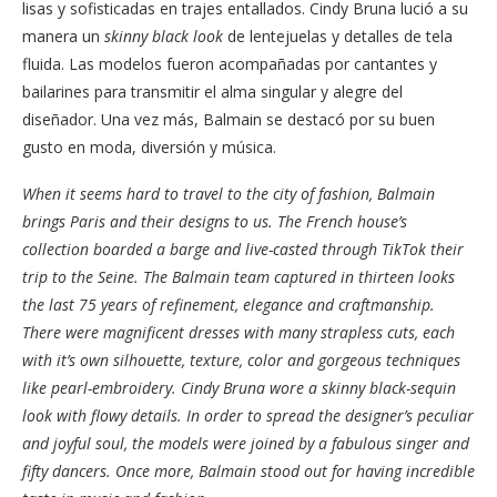
lisas y sofisticadas en trajes entallados. Cindy Bruna lució a su
manera un
skinny black look
de lentejuelas y detalles de tela
fluida. Las modelos fueron acompañadas por cantantes y
bailarines para transmitir el alma singular y alegre del
diseñador. Una vez más, Balmain se destacó por su buen
gusto en moda, diversión y música.
When it seems hard to travel to the city of fashion, Balmain
brings Paris and their designs to us. The French house’s
collection boarded a barge and live-casted through TikTok their
trip to the Seine. The Balmain team captured in thirteen looks
the last 75 years of refinement, elegance and craftmanship.
There were magnificent dresses with many strapless cuts, each
with it’s own silhouette, texture, color and gorgeous techniques
like pearl-embroidery. Cindy Bruna wore a skinny black-sequin
look with flowy details. In order to spread the designer’s peculiar
and joyful soul, the models were joined by a fabulous singer and
fifty dancers. Once more, Balmain stood out for having incredible