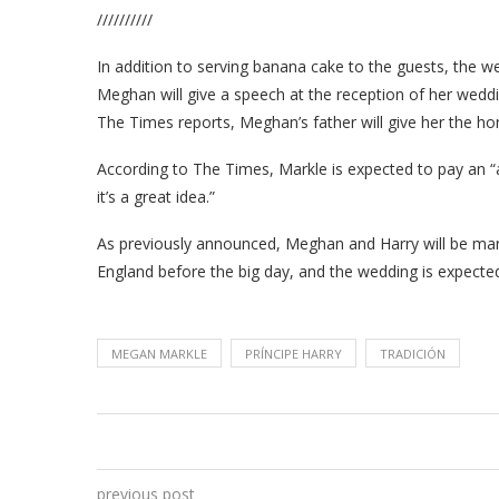
//////////
In addition to serving banana cake to the guests, the 
Meghan will give a speech at the reception of her weddin
The Times reports, Meghan’s father will give her the hon
According to The Times, Markle is expected to pay an “a
it’s a great idea.”
As previously announced, Meghan and Harry will be marr
England before the big day, and the wedding is expected
MEGAN MARKLE
PRÍNCIPE HARRY
TRADICIÓN
previous post