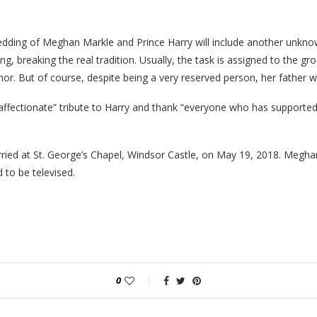
wedding of Meghan Markle and Prince Harry will include another unkn
g, breaking the real tradition. Usually, the task is assigned to the g
or. But of course, despite being a very reserved person, her father wi
ffectionate” tribute to Harry and thank “everyone who has supported t
ied at St. George’s Chapel, Windsor Castle, on May 19, 2018. Meghan
 to be televised.
0