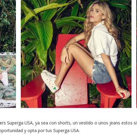
rs Superga USA, ya sea con shorts, un vestido o unos jeans estos si
a oportunidad y opta por tus Superga USA.