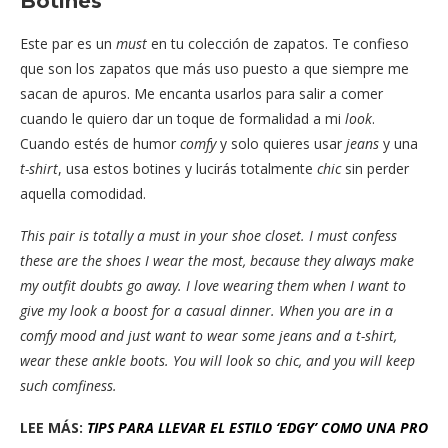
Botines
Este par es un
must
en tu colección de zapatos. Te confieso
que son los zapatos que más uso puesto a que siempre me
sacan de apuros. Me encanta usarlos para salir a comer
cuando le quiero dar un toque de formalidad a mi
look
.
Cuando estés de humor
comfy
y solo quieres usar
jeans
y una
t-shirt
, usa estos botines y lucirás totalmente
chic
sin perder
aquella comodidad.
This pair is totally a must in your shoe closet. I must confess
these are the shoes I wear the most, because they always make
my outfit doubts go away. I love wearing them when I want to
give my look a boost for a casual dinner. When you are in a
comfy mood and just want to wear some jeans and a t-shirt,
wear these ankle boots. You will look so chic, and you will keep
such comfiness.
LEE MÁS:
TIPS PARA LLEVAR EL ESTILO ‘EDGY’ COMO UNA PRO